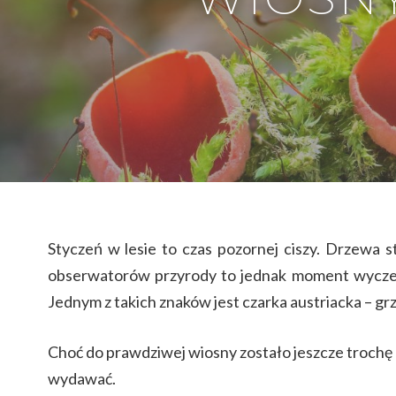
Hit enter to search or ESC to close
Styczeń w lesie to czas pozornej ciszy. Drzewa s
obserwatorów przyrody to jednak moment wyczekiw
Jednym z takich znaków jest czarka austriacka – grz
Choć do prawdziwej wiosny zostało jeszcze trochę c
wydawać.