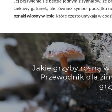
Jej pojawienie się będzie jednym z sygnałów, że pr
ciekawy gatunek, ale również symbol początku no
oznaki wiosny w lesie
, które często umykają w cod
Po
Jakie grzyby rosną w
Przewodnik dla z
grz