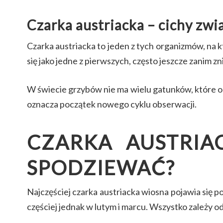
Czarka austriacka – cichy zw
Czarka austriacka to jeden z tych organizmów, na k
się jako jedne z pierwszych, często jeszcze zanim z
W świecie grzybów nie ma wielu gatunków, które od
oznacza początek nowego cyklu obserwacji.
CZARKA AUSTRIA
SPODZIEWAĆ?
Najczęściej czarka austriacka wiosna pojawia się 
częściej jednak w lutym i marcu. Wszystko zależy od