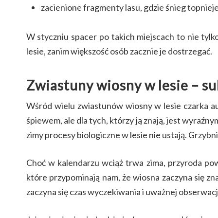
zacienione fragmenty lasu, gdzie śnieg topnieje
W styczniu spacer po takich miejscach to nie tylk
lesie, zanim większość osób zacznie je dostrzegać.
Zwiastuny wiosny w lesie – su
Wśród wielu zwiastunów wiosny w lesie czarka aus
śpiewem, ale dla tych, którzy ją znają, jest wyraźn
zimy procesy biologiczne w lesie nie ustają. Grzyb
Choć w kalendarzu wciąż trwa zima, przyroda pow
które przypominają nam, że wiosna zaczyna się zna
zaczyna się czas wyczekiwania i uważnej obserwacji