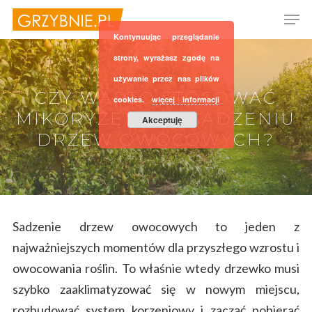
Kontynuując przeglądanie
strony, wyrażasz zgodę na
używanie przez nas plików
Hit enter to search or ESC to close
CZY WARTO STOSOWAĆ
cookies.
więcej informacji
MIKORYZĘ PRZY SADZENIU
Akceptuję
DRZEW OWOCOWYCH?
Sadzenie drzew owocowych to jeden z
najważniejszych momentów dla przyszłego wzrostu i
owocowania roślin. To właśnie wtedy drzewko musi
szybko zaaklimatyzować się w nowym miejscu,
rozbudować system korzeniowy i zacząć pobierać