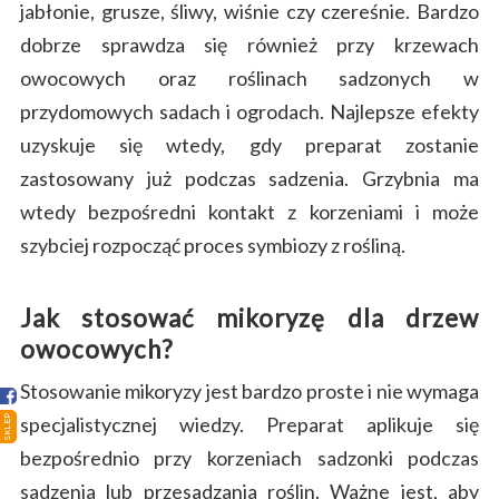
jabłonie, grusze, śliwy, wiśnie czy czereśnie. Bardzo
dobrze sprawdza się również przy krzewach
owocowych oraz roślinach sadzonych w
przydomowych sadach i ogrodach. Najlepsze efekty
uzyskuje się wtedy, gdy preparat zostanie
zastosowany już podczas sadzenia. Grzybnia ma
wtedy bezpośredni kontakt z korzeniami i może
szybciej rozpocząć proces symbiozy z rośliną.
Strona główna
Sklep
Jak stosować mikoryzę dla drzew
owocowych?
Porady
Stosowanie mikoryzy jest bardzo proste i nie wymaga
Ciekawostki
specjalistycznej wiedzy. Preparat aplikuje się
SKLEP
Atlas grzybów
bezpośrednio przy korzeniach sadzonki podczas
sadzenia lub przesadzania roślin. Ważne jest, aby
Kontakt