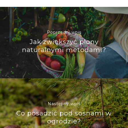
Poprzedni wpis
Jak zwiększyć plony
naturalnymi metodami?
Następny wpis
Co posadzić pod sosnami w
ogrodzie?