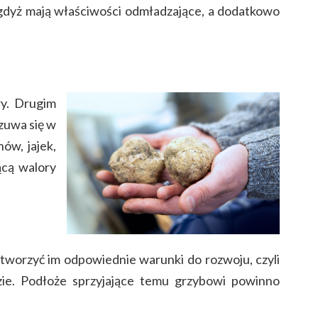
, gdyż mają właściwości odmładzające, a dodatkowo
wy. Drugim
zuwa się w
ów, jajek,
ącą walory
stworzyć im odpowiednie warunki do rozwoju, czyli
zie. Podłoże sprzyjające temu grzybowi powinno