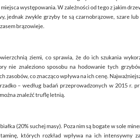
 miejsca występowania. W zależności od tego z jakim drze
y, jednak zwykle grzyby te są czarnobrązowe, szare lu
czasem brązowieje.
wierzchnią ziemi, co sprawia, że do ich szukania wykorz
ry nie znaleziono sposobu na hodowanie tych grzybów
ch zasobów, co znacząco wpływa na ich cenę. Najważniejsz
 rzadko – według badań przeprowadzonych w 2015 r. pr
ożna znaleźć truflę letnią.
białka (20% suchej masy). Poza nim są bogate w sole minera
lutaminę, których rozkład wpływa na ich intensywny 