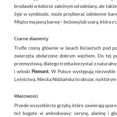
brodawki w kolorze zależnym od odmiany, ale także
żyje w symbiozie, może przybierać odmienne barw
Miąższ ma jasną barwę – beżową lub szarą, która z 
Czarne diamenty
Trufle rosną głównie w lasach liściastych pod po
zwierzęta obdarzone dobrym węchem. Do tej po
przemysłową, dlatego trzeba korzystać z naturalny
i włoski
Piemont
. W Polsce występują niezwykle
Leśnictwa, Niecka Nidziańska to obszar, na którym m
Właściwości
Przede wszystkim to grzyby, które zawierają sporo 
też bogate w aminokwasy: serynę, alaninę i g