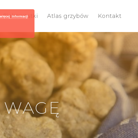
Ciekawostki
Atlas grzybów
Kontakt
więcej informacji
A WAGĘ