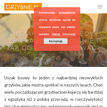
Kontynuując przeglądanie
strony, wyrażasz zgodę na
używanie przez nas plików
Hit enter to search or ESC to close
USZAK BZOWY – KIEDY
cookies.
więcej informacji
ZBIERAĆ, GDZIE ROŚNIE I
Akceptuję
JAK GO PRZECHOWYWAĆ?
Uszak bzowy to jeden z najbardziej niezwykłych
grzybów, jakie można spotkać w naszych lasach. Choć
wielu początkującym grzybiarzom kojarzy się bardziej
z egzotyką niż z polską przyrodą, w rzeczywistości
ten charakterystyczny, galaretowaty owocnik jest w