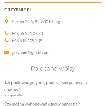
GRZYBNIE.PL
Sierpin 24 A, 82-300 Elbląg
+48 55 221 07 73
+48 519 109 209
grzybnie@gmail.com
Polecane wpisy
Jak podlewać grzybnię podczas sierpniowych
upałów?
5 sierpnia 2026
Czy można wyhodować kurki w ogrodzie?