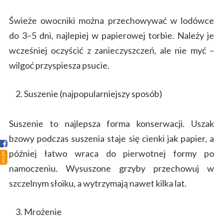
Świeże owocniki można przechowywać w lodówce
do 3–5 dni, najlepiej w papierowej torbie. Należy je
wcześniej oczyścić z zanieczyszczeń, ale nie myć –
wilgoć przyspiesza psucie.
Strona główna
Suszenie (najpopularniejszy sposób)
Sklep
Porady
Suszenie to najlepsza forma konserwacji. Uszak
bzowy podczas suszenia staje się cienki jak papier, a
Ciekawostki
później łatwo wraca do pierwotnej formy po
SKLEP
Atlas grzybów
namoczeniu. Wysuszone grzyby przechowuj w
szczelnym słoiku, a wytrzymają nawet kilka lat.
Kontakt
Mrożenie