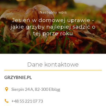
Następny wpis
Jesień w domowej uprawie -
jakie grzyby najlepiej sadzić o
tej porze roku
Dane kontaktowe
GRZYBNIE.PL
Sierpin 24 A, 82-300 Elbląg
+48 55 221 07 73