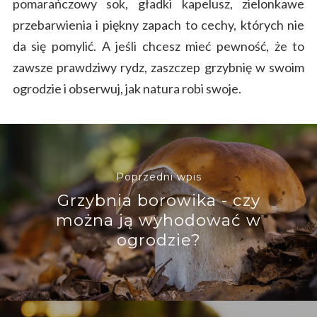
pomarańczowy sok, gładki kapelusz, zielonkawe
przebarwienia i piękny zapach to cechy, których nie
da się pomylić. A jeśli chcesz mieć pewność, że to
zawsze prawdziwy rydz, zaszczep grzybnię w swoim
ogrodzie i obserwuj, jak natura robi swoje.
Poprzedni wpis
Grzybnia borowika - czy
można ją wyhodować w
ogrodzie?