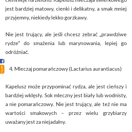
jest bardziej matowy, cienki i delikatny, a smak mniej
przyjemny, niekiedy lekko gorzkawy.
Strona główna
Nie jest trujący, ale jeśli chcesz zebrać „prawdziwe
Sklep
rydze” do smażenia lub marynowania, lepiej go
Porady
odróżniać.
Ciekawostki
SKLEP
Mleczaj pomarańczowy (Lactarius aurantiacus)
Atlas grzybów
Kapelusz może przypominać rydza, ale jest cieńszy i
Kontakt
bardziej wklęsły. Sok mleczny jest biały lub wodnisty,
a nie pomarańczowy. Nie jest trujący, ale też nie ma
wartości smakowych – przez wielu grzybiarzy
uważany jest za niejadalny.