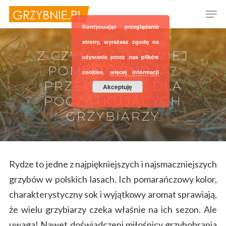
Kontynuując przeglądanie
strony, wyrażasz zgodę na
Z CZYM NAJŁATWIEJ
używanie przez nas plików
Hit enter to search or ESC to close
POMYLIĆ RYDZA?
cookies.
więcej informacji
PRZEWODNIK DLA
Akceptuję
POCZĄTKUJĄCYCH
GRZYBIARZY
Rydze to jedne z najpiękniejszych i najsmaczniejszych
grzybów w polskich lasach. Ich pomarańczowy kolor,
charakterystyczny sok i wyjątkowy aromat sprawiają,
że wielu grzybiarzy czeka właśnie na ich sezon. Ale
uwaga! Nawet doświadczeni miłośnicy grzybobrania