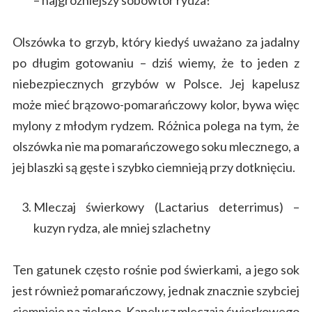
– najgroźniejszy sobowtór rydza!
Olszówka to grzyb, który kiedyś uważano za jadalny
po długim gotowaniu – dziś wiemy, że to jeden z
niebezpiecznych grzybów w Polsce. Jej kapelusz
może mieć brązowo-pomarańczowy kolor, bywa więc
mylony z młodym rydzem. Różnica polega na tym, że
olszówka nie ma pomarańczowego soku mlecznego, a
jej blaszki są gęste i szybko ciemnieją przy dotknięciu.
Mleczaj świerkowy (Lactarius deterrimus) –
kuzyn rydza, ale mniej szlachetny
Ten gatunek często rośnie pod świerkami, a jego sok
jest również pomarańczowy, jednak znacznie szybciej
ciemnieje na zielono. Kapelusz mleczaja świerkowego