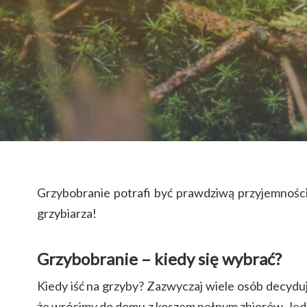
Hit enter to search or ESC to close
Grzybobranie potrafi być prawdziwą przyjemnością
grzybiarza!
Grzybobranie – kiedy się wybrać?
Kiedy iść na grzyby? Zazwyczaj wiele osób decyduj
że wrócimy do domu z koszem pełnym zbiorów. Jedna