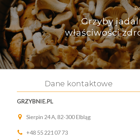
Po
Grzyby jadal
właściwości zd
Dane kontaktowe
GRZYBNIE.PL
Sierpin 24 A, 82-300 Elbląg
+48 55 221 07 73