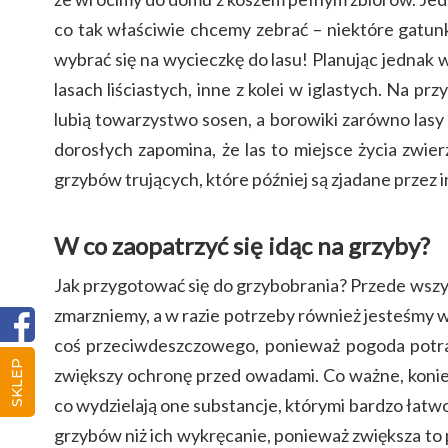
co tak właściwie chcemy zebrać – niektóre gatunk
wybrać się na wycieczkę do lasu! Planując jednak
lasach liściastych, inne z kolei w iglastych. Na pr
lubią towarzystwo sosen, a borowiki zarówno lasy l
dorosłych zapomina, że las to miejsce życia zwie
grzybów trujących, które później są zjadane przez 
W co zaopatrzyć się idąc na grzyby?
Jak przygotować się do grzybobrania? Przede wszyst
zmarzniemy, a w razie potrzeby również jesteśmy w
coś przeciwdeszczowego, ponieważ pogoda potrafi
SKLEP
zwiększy ochronę przed owadami. Co ważne, konie
co wydzielają one substancje, którymi bardzo łatwo
grzybów niż ich wykręcanie, ponieważ zwiększa to