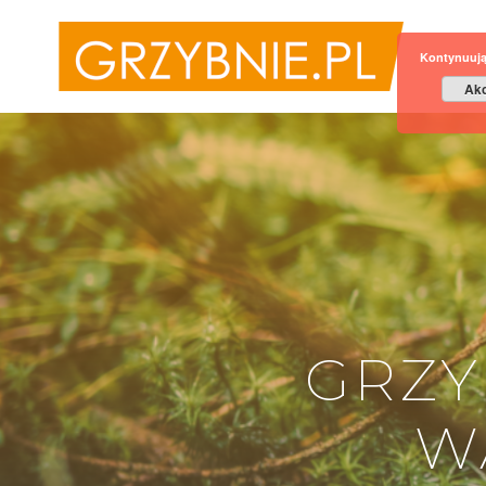
Kontynuują
Akc
GRZY
W