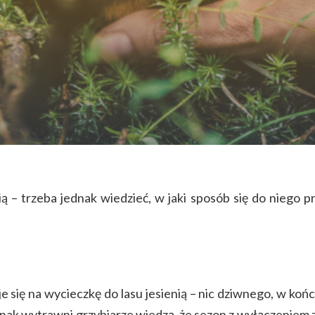
 – trzeba jednak wiedzieć, w jaki sposób się do niego 
e się na wycieczkę do lasu jesienią – nic dziwnego, w k
k wytrawni grzybiarze wiedzą, że sezon z wyłączeniem zi