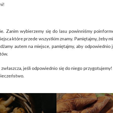
ni!
. Zanim wybierzemy się do lasu powinniśmy poinformow
iejsca które przede wszystkim znamy. Pamiętajmy, żeby m
żdżamy autem na miejsce, pamiętajmy, aby odpowiednio j
tów.
właszcza, jeśli odpowiednio się do niego przygotujemy! K
zpieczeństwo.