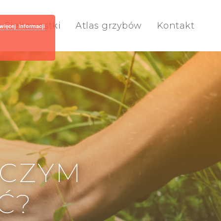
Ciekawostki
Atlas grzybów
Kontakt
więcej informacji
 CZYM
Ć?