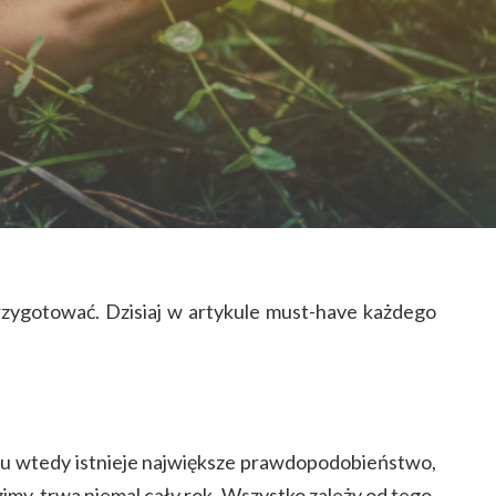
przygotować. Dzisiaj w artykule must-have każdego
ońcu wtedy istnieje największe prawdopodobieństwo,
my, trwa niemal cały rok. Wszystko zależy od tego,