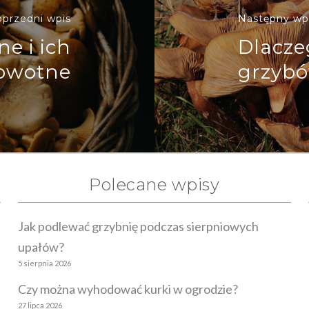
przedni wpis
Następny wp
ne i ich
Dlacze
rowotne
grzybó
Polecane wpisy
Jak podlewać grzybnię podczas sierpniowych
upałów?
5 sierpnia 2026
Czy można wyhodować kurki w ogrodzie?
27 lipca 2026