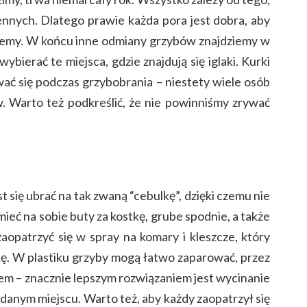
ennych. Dlatego prawie każda pora jest dobra, aby
erzemy. W końcu inne odmiany grzybów znajdziemy w
ybierać te miejsca, gdzie znajdują się iglaki. Kurki
ywać się podczas grzybobrania – niestety wiele osób
w. Warto też podkreślić, że nie powinniśmy zrywać
 się ubrać na tak zwaną “cebulkę”, dzięki czemu nie
eć na sobie buty za kostkę, grube spodnie, a także
opatrzyć się w spray na komary i kleszcze, który
ę. W plastiku grzyby mogą łatwo zaparować, przez
kiem – znacznie lepszym rozwiązaniem jest wycinanie
anym miejscu. Warto też, aby każdy zaopatrzył się