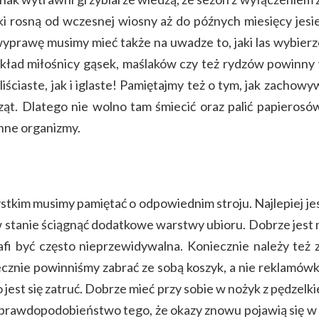
i rosną od wczesnej wiosny aż do późnych miesięcy jesi
 wyprawę musimy mieć także na uwadze to, jaki las wybi
zykład miłośnicy gąsek, maślaków czy też rydzów powinny w
iściaste, jak i iglaste! Pamiętajmy też o tym, jak zachow
rząt. Dlatego nie wolno tam śmiecić oraz palić papierosó
inne organizmy.
kim musimy pamiętać o odpowiednim stroju. Najlepiej jest
 stanie ściągnąć dodatkowe warstwy ubioru. Dobrze jest mi
 być często nieprzewidywalna. Koniecznie należy też za
cznie powinniśmy zabrać ze sobą koszyk, a nie reklamówk
 jest się zatruć. Dobrze mieć przy sobie w nożyk z pędzel
 prawdopodobieństwo tego, że okazy znowu pojawią się w d