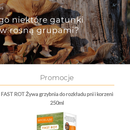
is
go niektóre gatunki
w rosną grupami?
Promocje
FAST ROT Żywa grzybnia do rozkładu pni i korzeni
250ml