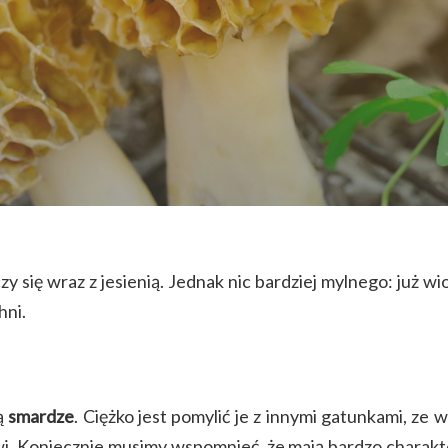
czy się wraz z jesienią. Jednak nic bardziej mylnego: już
hni.
ą
smardze
. Ciężko jest pomylić je z innymi gatunkami, ze
wi. Koniecznie musimy wspomnieć, że mają bardzo charakt