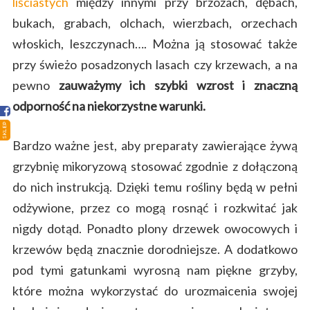
liściastych
między innymi przy brzozach, dębach,
Strona główna
bukach, grabach, olchach, wierzbach, orzechach
włoskich, leszczynach…. Można ją stosować także
Sklep
przy świeżo posadzonych lasach czy krzewach, a na
Porady
pewno
zauważymy ich szybki wzrost i znaczną
odporność na niekorzystne warunki.
Ciekawostki
SKLEP
Atlas grzybów
Bardzo ważne jest, aby preparaty zawierające żywą
grzybnię mikoryzową stosować zgodnie z dołączoną
Kontakt
do nich instrukcją. Dzięki temu rośliny będą w pełni
odżywione, przez co mogą rosnąć i rozkwitać jak
nigdy dotąd. Ponadto plony drzewek owocowych i
krzewów będą znacznie dorodniejsze. A dodatkowo
pod tymi gatunkami wyrosną nam piękne grzyby,
które można wykorzystać do urozmaicenia swojej