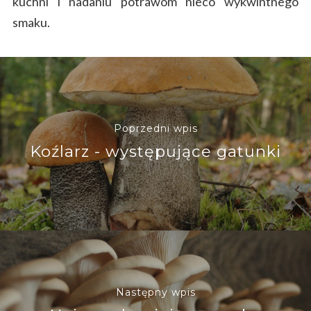
kuchni i nadaniu potrawom nieco wykwintnego
smaku.
Poprzedni wpis
Koźlarz - występujące gatunki
Następny wpis