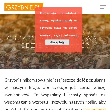
Kontynuując przeglądanie
strony, wyrażasz zgodę na
używanie przez nas plików
Hit enter to search or ESC to close
cookies.
więcej informacji
GRZYBNIA MIKORYZOWA –
Akceptuję
GDZIE STOSOWAĆ?
Grzybnia mikoryzowa nie jest jeszcze dość popularna
w naszym kraju, ale zyskuje już coraz więcej
zwolenników. To wspaniały i prosty sposób na
wspomaganie wzrostu i rozwoju naszych roślin, aby
ogród stał się bujny i okazały. Gotowe
szczepionki