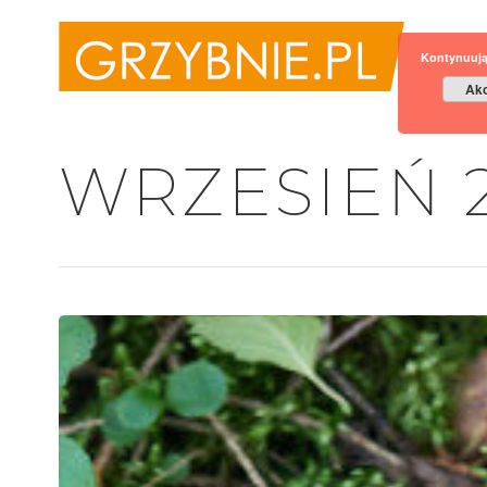
Kontynuują
Akc
WRZESIEŃ 