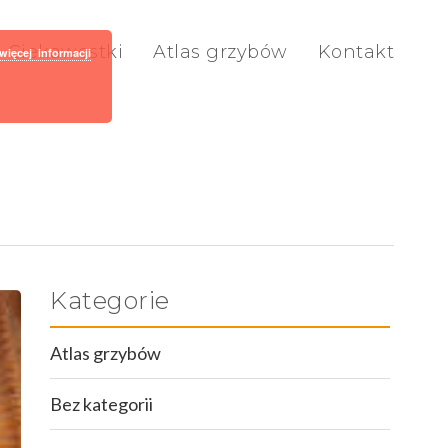
Ciekawostki
Atlas grzybów
Kontakt
więcej informacji
Kategorie
Atlas grzybów
Bez kategorii