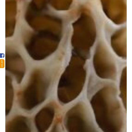
Strona główna
Sklep
Porady
Ciekawostki
SKLEP
Atlas grzybów
Kontakt