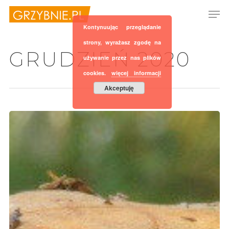
Kontynuując przeglądanie
strony, wyrażasz zgodę na
GRUDZIEŃ 2020
używanie przez nas plików
Hit enter to search or ESC to close
cookies.
więcej informacji
Akceptuję