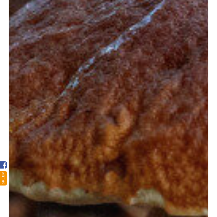
Strona główna
Sklep
Porady
Ciekawostki
SKLEP
Atlas grzybów
Kontakt