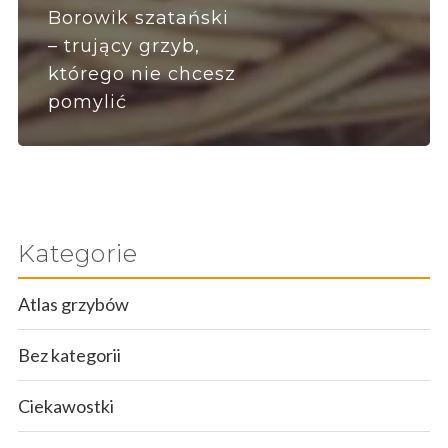
Borowik szatański
– trujący grzyb,
którego nie chcesz
pomylić
Kategorie
Atlas grzybów
Bez kategorii
Ciekawostki