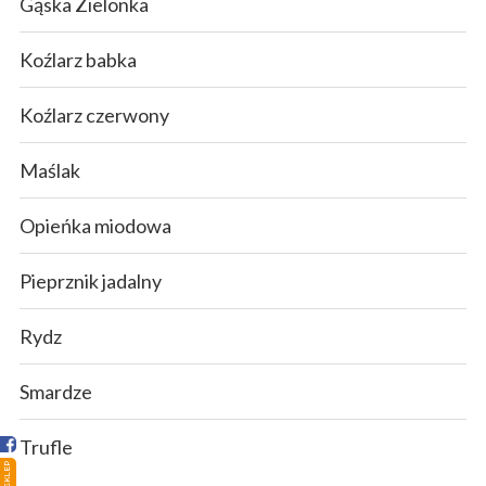
Gąska Zielonka
Koźlarz babka
Koźlarz czerwony
Maślak
Opieńka miodowa
Pieprznik jadalny
Strona główna
Rydz
Sklep
Smardze
Porady
Ciekawostki
Trufle
SKLEP