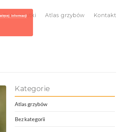
Ciekawostki
Atlas grzybów
Kontakt
więcej informacji
Kategorie
Atlas grzybów
Bez kategorii