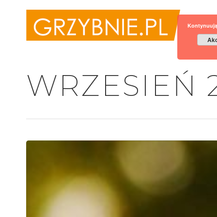
Kontynuują
Akc
WRZESIEŃ 