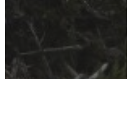
Ciekawostki
Jak grzybnia wpływa na glebę?