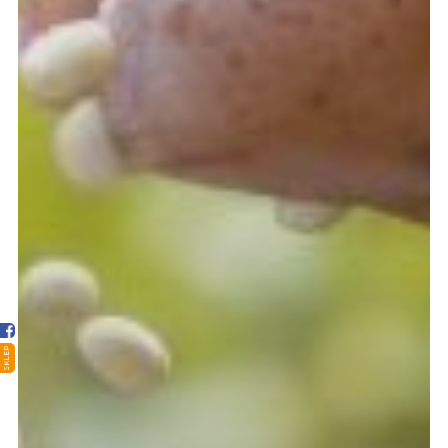
Strona główna
Sklep
Porady
Ciekawostki
SKLEP
Atlas grzybów
Kontakt