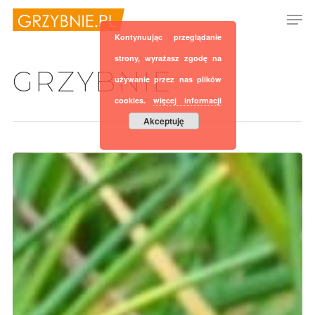
Kontynuując przeglądanie
strony, wyrażasz zgodę na
GRZYBNIE
używanie przez nas plików
Hit enter to search or ESC to close
cookies.
więcej informacji
Akceptuję