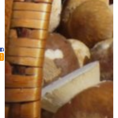
Strona główna
Sklep
Porady
Ciekawostki
SKLEP
Atlas grzybów
Kontakt