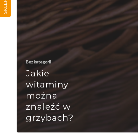
SKLEP
Bez kategorii
Jakie
witaminy
można
znaleźć w
grzybach?