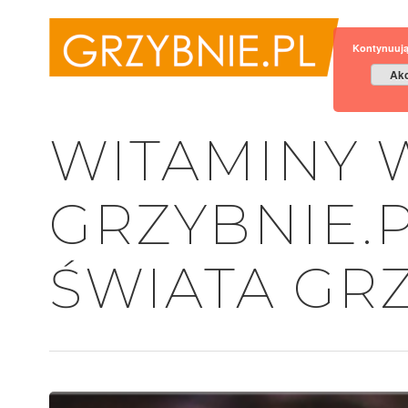
Kontynuują
Akc
WITAMINY 
GRZYBNIE.P
ŚWIATA GR