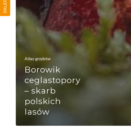
SKLEP
Atlas grzybów
Borowik
ceglastopory
– skarb
polskich
lasów