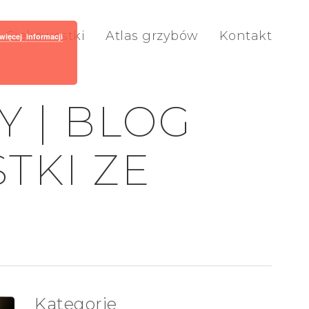
Ciekawostki
Atlas grzybów
Kontakt
więcej informacji
 | BLOG
TKI ZE
Kategorie