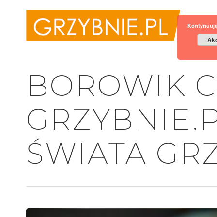
Kontynuują
Akc
BOROWIK C
GRZYBNIE.P
ŚWIATA GR