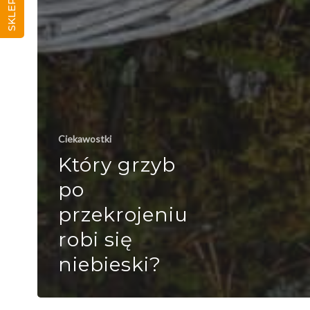
SKLEP
Ciekawostki
Który grzyb
po
przekrojeniu
robi się
niebieski?