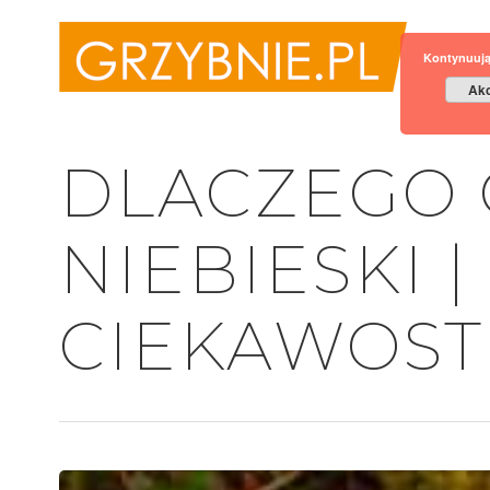
Kontynuują
Akc
DLACZEGO 
NIEBIESKI 
CIEKAWOST