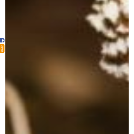
Strona główna
Sklep
Porady
Ciekawostki
SKLEP
Atlas grzybów
Kontakt