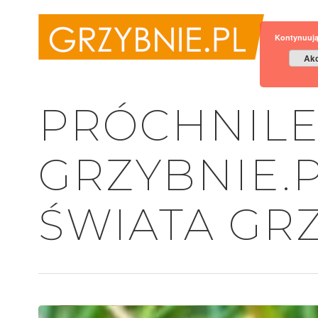
Kontynuują
Akc
PRÓCHNILE
GRZYBNIE.P
ŚWIATA GR