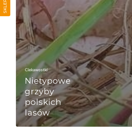
SKLEP
Ciekawostki
Nietypowe
grzyby
polskich
lasów