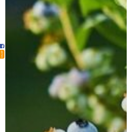
Strona główna
Sklep
Porady
Ciekawostki
SKLEP
Atlas grzybów
Kontakt