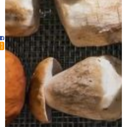
Strona główna
Sklep
Porady
Ciekawostki
SKLEP
Atlas grzybów
Kontakt